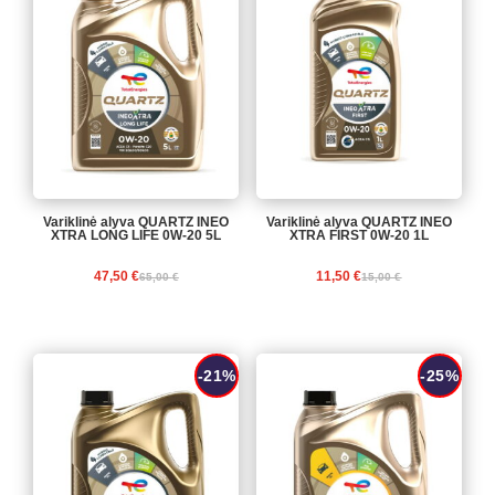
63,00 €.
51,00 €.
16,00 €.
11,90 €.
Variklinė alyva QUARTZ INEO
Variklinė alyva QUARTZ INEO
XTRA LONG LIFE 0W-20 5L
XTRA FIRST 0W-20 1L
Original
Current
Original
Current
47,50
€
11,50
€
65,00
€
15,00
€
price
price
price
price
-21%
-25%
was:
is:
was:
is:
65,00 €.
47,50 €.
15,00 €.
11,50 €.