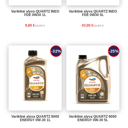
Variklinė alyva QUARTZ INEO
Variklinė alyva QUARTZ INEO
FDE 0W30 1L
FDE 0W30 5L
Original
Current
Original
Current
9,80
€
43,00
€
13,00
€
62,00
€
price
price
price
price
-32%
-25%
was:
is:
was:
is:
13,00 €.
9,80 €.
62,00 €.
43,00 €.
Variklinė alyva QUARTZ 9000
Variklinė alyva QUARTZ 9000
ENERGY 0W-30 1L
ENERGY 0W-30 5L