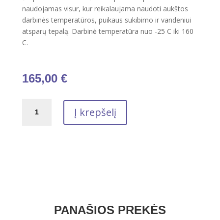
naudojamas visur, kur reikalaujama naudoti aukštos
darbinės temperatūros, puikaus sukibimo ir vandeniui
atsparų tepalą. Darbinė temperatūra nuo -25 C iki 160
C.
165,00
€
produkto
Į krepšelį
kiekis:
Plastinis
tepalas
TOTAL
Multis
COMPLEX
S2A
18
kg
PANAŠIOS PREKĖS