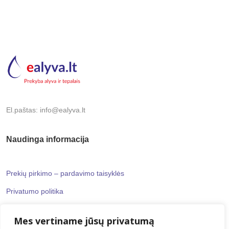
El.paštas: info@ealyva.lt
Naudinga informacija
Prekių pirkimo – pardavimo taisyklės
Privatumo politika
Mes vertiname jūsų privatumą
Informaciniai puslapiai