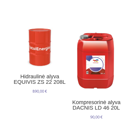
Hidraulinė alyva
EQUIVIS ZS 22 208L
890,00
€
Kompresorinė alyva
DACNIS LD 46 20L
90,00
€