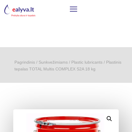
Pagrindinis
/
Sunkvežimiams
/
Plastic lubricants
/ Plastinis
tepalas TOTAL Multis COMPLEX S2A 18 kg