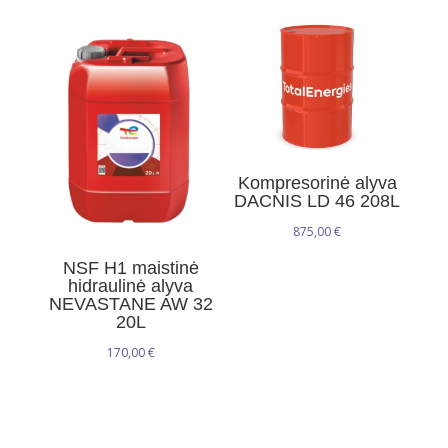
Kompresorinė alyva
DACNIS LD 46 208L
875,00
€
NSF H1 maistinė
hidraulinė alyva
NEVASTANE AW 32
20L
170,00
€