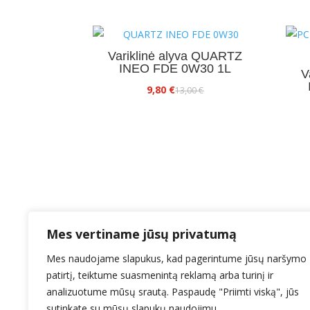
Variklinė alyva QUARTZ
INEO FDE 0W30 1L
V
Original
Current
9,80
€
13,00
€
price
price
was:
is:
13,00 €.
9,80 €.
Mes vertiname jūsų privatumą
Mes naudojame slapukus, kad pagerintume jūsų naršymo
patirtį, teiktume suasmenintą reklamą arba turinį ir
analizuotume mūsų srautą. Paspaudę "Priimti viską", jūs
El.paštas: info@ealyva.lt
sutinkate su mūsų slapukų naudojimu.