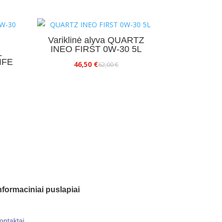
Variklinė alyva QUARTZ
INEO FIRST 0W-30 5L
L
IFE
Original
Current
46,50
€
62,00
€
price
price
was:
is:
62,00 €.
46,50 €.
nformaciniai puslapiai
ontaktai