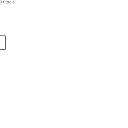
 tepalą.
rent
ce
00 €.