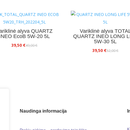
ariklinė alyva QUARTZ
Variklinė alyva TOTA
INEO EcoB 5W-20 5L
QUARTZ INEO LONG L
5W-30 5L
Original
Current
39,50
€
49,00
€
Original
Current
39,50
€
52,00
€
price
price
price
price
was:
is:
was:
is:
49,00 €.
39,50 €.
52,00 €.
39,50 €.
Naudinga informacija
I
K
Prekių pirkimo – pardavimo taisyklės