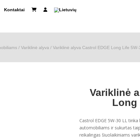
Kontaktai
obiliams
/
Variklinė alyva
/ Variklinė alyva Castrol EDGE Long Life 5W-
Variklinė 
Long 
Castrol EDGE 5W-30 LL tinka b
automobiliams ir sukurtas taip,
reikalingas šiuolaikiniams va