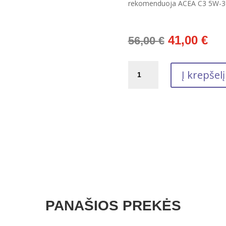
rekomenduoja ACEA C3 5W-30
Original
Cur
41,00
€
56,00
€
price
pri
was:
is:
produkto
56,00 €.
41,
Į krepšelį
kiekis:
Variklinė
alyva
Castrol
EDGE
Long
Life
5W-
30
4L
PANAŠIOS PREKĖS