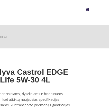
0
30 4L
alyva Castrol EDGE
Life 5W-30 4L
enzininiams, dyzeliniams ir hibridiniams
 kad atitiktų naujausias specifikacijas
rikliams, kur transporto priemonės gamintojas