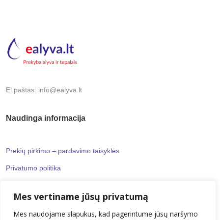
El.paštas: info@ealyva.lt
Naudinga informacija
Prekių pirkimo – pardavimo taisyklės
Privatumo politika
Mes vertiname jūsų privatumą
Informaciniai puslapiai
Mes naudojame slapukus, kad pagerintume jūsų naršymo