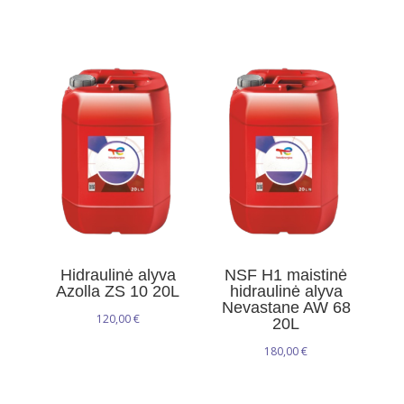
Hidraulinė alyva
NSF H1 maistinė
Azolla ZS 10 20L
hidraulinė alyva
Nevastane AW 68
120,00
€
20L
180,00
€