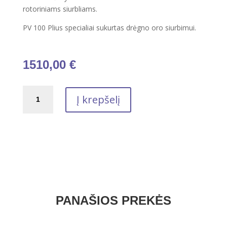
rotoriniams siurbliams.
PV 100 Plius specialiai sukurtas drėgno oro siurbimui.
1510,00
€
produkto
Į krepšelį
kiekis:
Vakuuminė
alyva
TOTAL
PV
100
PLUS
208L
PANAŠIOS PREKĖS