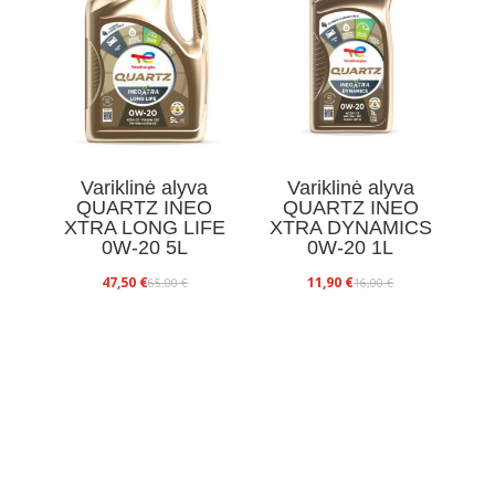
Variklinė alyva
Variklinė alyva
QUARTZ INEO
QUARTZ INEO
XTRA LONG LIFE
XTRA DYNAMICS
0W-20 5L
0W-20 1L
Original
Current
Original
Current
47,50
€
11,90
€
65,00
€
16,00
€
price
price
price
price
was:
is:
was:
is:
65,00 €.
47,50 €.
16,00 €.
11,90 €.