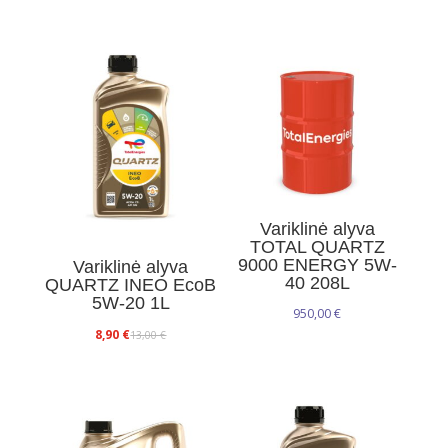
Variklinė alyva
TOTAL QUARTZ
9000 ENERGY 5W-
Variklinė alyva
40 208L
QUARTZ INEO EcoB
5W-20 1L
950,00
€
Original
Current
8,90
€
13,00
€
price
price
was:
is:
13,00 €.
8,90 €.