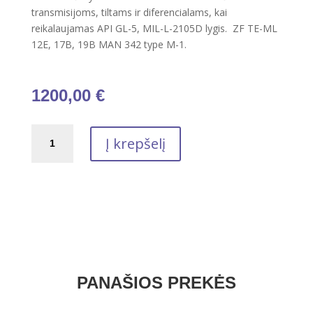
transmisijoms, tiltams ir diferencialams, kai
reikalaujamas API GL-5, MIL-L-2105D lygis. ZF TE-ML
12E, 17B, 19B MAN 342 type M-1.
1200,00
€
produkto
Į krepšelį
kiekis:
Transmisinė
alyva
TRAXIUM
AXLE
7
80W-
90
208L
PANAŠIOS PREKĖS