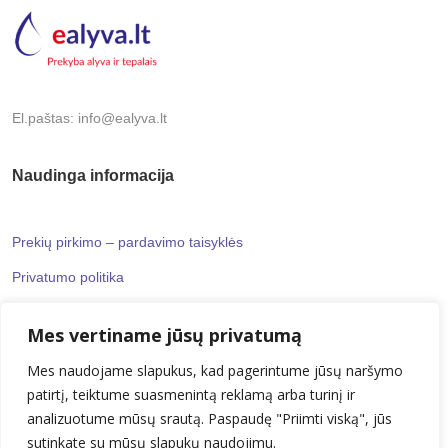
El.paštas: info@ealyva.lt
Naudinga informacija
Prekių pirkimo – pardavimo taisyklės
Privatumo politika
Mes vertiname jūsų privatumą
Informaciniai puslapiai
Mes naudojame slapukus, kad pagerintume jūsų naršymo
patirtį, teiktume suasmenintą reklamą arba turinį ir
Kontaktai
analizuotume mūsų srautą. Paspaudę "Priimti viską", jūs
Apie mus
sutinkate su mūsų slapukų naudojimu.