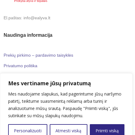
El.paštas: info@ealyva.lt
Naudinga informacija
Prekių pirkimo – pardavimo taisyklės
Privatumo politika
Mes vertiname jūsų privatumą
Informaciniai puslapiai
Mes naudojame slapukus, kad pagerintume jūsų naršymo
patirtį, teiktume suasmenintą reklamą arba turinį ir
Kontaktai
analizuotume mūsų srautą. Paspaudę "Priimti viską", jūs
Apie mus
sutinkate su mūsų slapukų naudojimu.
Personalizuoti
Atmesti viską
Priimti viską
© 2024 UAB „ealyva“. Visos teisės saugomos.