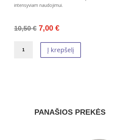
intensyviam naudojimui.
Original
Current
7,00
€
10,50
€
price
price
was:
is:
produkto
10,50 €.
7,00 €.
Į krepšelį
kiekis:
MOTO
2T
OFF
ROAD
1L
PANAŠIOS PREKĖS