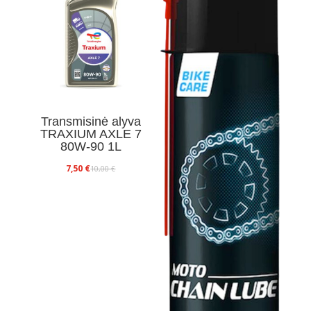
Transmisinė alyva
TRAXIUM AXLE 7
80W-90 1L
Original
Current
7,50
€
10,00
€
price
price
was:
is:
10,00 €.
7,50 €.