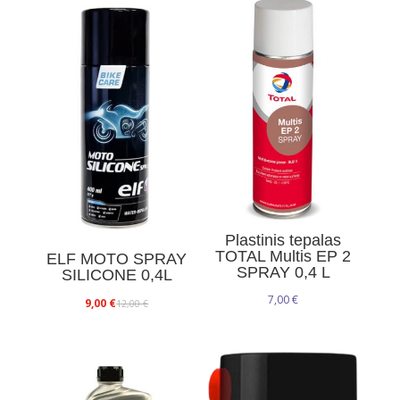
Plastinis tepalas
TOTAL Multis EP 2
ELF MOTO SPRAY
SPRAY 0,4 L
SILICONE 0,4L
7,00
€
Original
Current
9,00
€
12,00
€
price
price
was:
is:
12,00 €.
9,00 €.