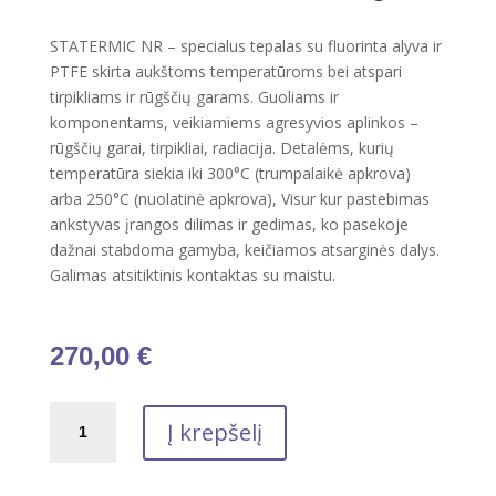
STATERMIC NR – specialus tepalas su fluorinta alyva ir
PTFE skirta aukštoms temperatūroms bei atspari
tirpikliams ir rūgščių garams. Guoliams ir
komponentams, veikiamiems agresyvios aplinkos –
rūgščių garai, tirpikliai, radiacija. Detalėms, kurių
temperatūra siekia iki 300°C (trumpalaikė apkrova)
arba 250°C (nuolatinė apkrova), Visur kur pastebimas
ankstyvas įrangos dilimas ir gedimas, ko pasekoje
dažnai stabdoma gamyba, keičiamos atsarginės dalys.
Galimas atsitiktinis kontaktas su maistu.
270,00
€
produkto
Į krepšelį
kiekis:
Maistinis
plastinis