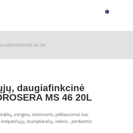
0
 Total DROSERA MS 46 20L
ųjų, daugiafinkcinė
 DROSERA MS 46 20L
taklių, įrenginių sistemoms, priklausomai nuo
 kreipančiųjų, krumpliaračių, veleno , perdavimo