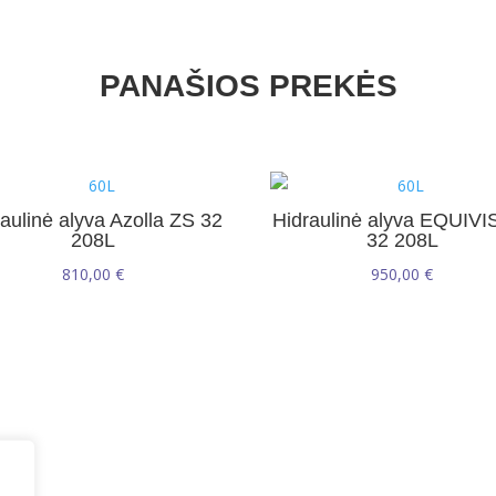
MS
46
20L
PANAŠIOS PREKĖS
aulinė alyva Azolla ZS 32
Hidraulinė alyva EQUIVI
208L
32 208L
810,00
€
950,00
€