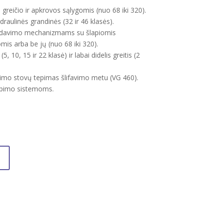
 greičio ir apkrovos sąlygomis (nuo 68 iki 320).
hidraulinės grandinės (32 ir 46 klasės).
padavimo mechanizmams su šlapiomis
s arba be jų (nuo 68 iki 320).
, 10, 15 ir 22 klasė) ir labai didelis greitis (2
imo stovų tepimas šlifavimo metu (VG 460).
epimo sistemoms.