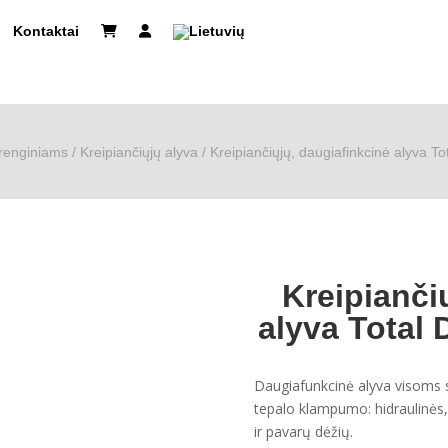
Kontaktai
renginiams
/
Kreipiančiųjų alyva
/ Kreipiančiųjų, daugiafinkcinė alyva
Kreipianči
alyva Total
Daugiafunkcinė alyva visoms s
tepalo klampumo: hidraulinės,
ir pavarų dėžių.