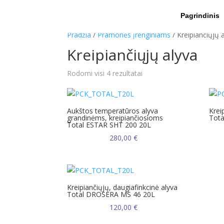
Pagrindinis
Pradžia
/
Pramonės įrenginiams
/ Kreipiančiųjų 
Kreipiančiųjų alyva
Rodomi visi 4 rezultatai
Aukštos temperatūros alyva
Krei
grandinėms, kreipiančiosioms
Tot
Total ESTAR SHT 200 20L
280,00
€
Kreipiančiųjų, daugiafinkcinė alyva
Total DROSERA MS 46 20L
120,00
€