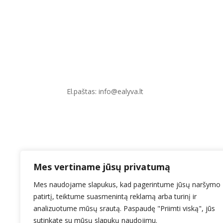
El.paštas: info@ealyva.lt
Mes vertiname jūsų privatumą
© 2024 UAB „ealyva“. Visos teisės saugomo
Mes naudojame slapukus, kad pagerintume jūsų naršymo
patirtį, teiktume suasmenintą reklamą arba turinį ir
analizuotume mūsų srautą. Paspaudę "Priimti viską", jūs
sutinkate su mūsų slapukų naudojimu.