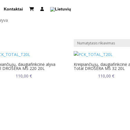
Kontaktai
alyva
piančiųjų, daugiafinkcinė alyva
Kreipiančiųjų, daugiafinkcinė 
al DROSERA MS 220 20L
Total DROSERA MS 32 20L
110,00
€
110,00
€