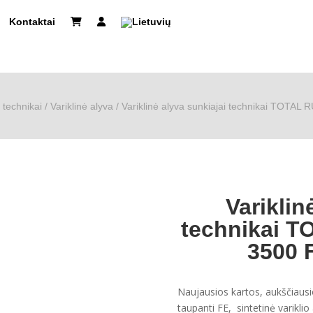
Kontaktai
technikai
/
Variklinė alyva
/ Variklinė alyva sunkiajai technikai TOTA
Variklin
technikai 
3500 
Naujausios kartos, aukščiaus
taupanti FE, sintetinė varik