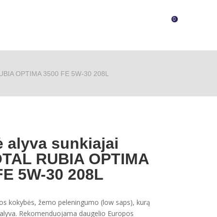
0
L RUBIA OPTIMA 3500 FE 5W-30 208L
ė alyva sunkiajai
TOTAL RUBIA OPTIMA
FE 5W-30 208L
ios kokybės, žemo peleningumo (low saps), kurą
lio alyva. Rekomenduojama daugelio Europos