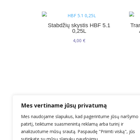
Stabdžių skystis HBF 5.1
Tra
0,25L
4,00
€
Mes vertiname jūsų privatumą
Mes naudojame slapukus, kad pagerintume jūsų naršymo
patirtį, teiktume suasmenintą reklamą arba turinį ir
analizuotume mūsų srautą. Paspaudę "Priimti viską", jūs
El.paštas: info@ealyva.lt
sutinkate su mūsų slapukų naudojimu.