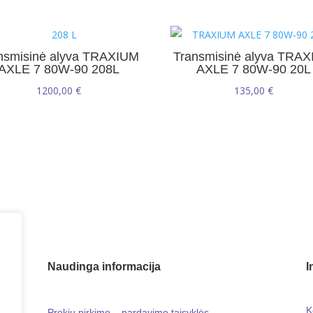
208L
nsmisinė alyva TRAXIUM
Transmisinė alyva TRA
AXLE 7 80W-90 208L
AXLE 7 80W-90 20L
1200,00
€
135,00
€
Naudinga informacija
I
K
Prekių pirkimo – pardavimo taisyklės