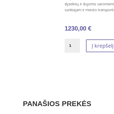
dyzelinių ir dujomis varomiems
sunkiajam ir miesto transport
1230,00
€
produkto
Į krepšelį
kiekis:
Variklinė
alyva
sunkiajai
technikai
TOTAL
RUBIA
OPTIMA
3500
FE
PANAŠIOS PREKĖS
5W-
30