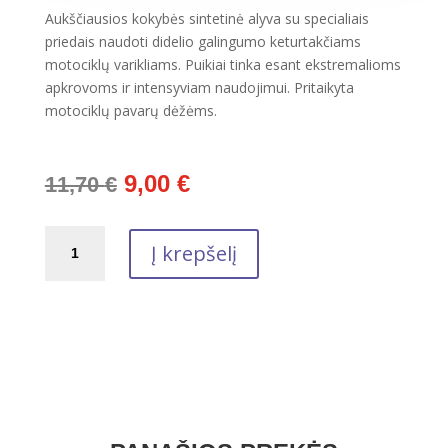
Aukščiausios kokybės sintetinė alyva su specialiais
priedais naudoti didelio galingumo keturtakčiams
motociklų varikliams. Puikiai tinka esant ekstremalioms
apkrovoms ir intensyviam naudojimui. Pritaikyta
motociklų pavarų dėžėms.
Original
Current
9,00
€
11,70
€
price
price
was:
is:
produkto
11,70 €.
9,00 €.
Į krepšelį
kiekis:
Keturtaktė,
variklinė
alyva
motociklams
HI-
PERF
4T
900