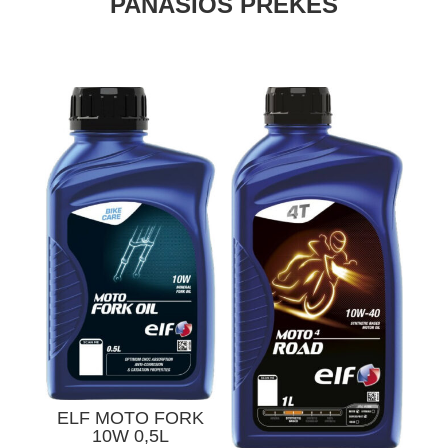
PANAŠIOS PREKĖS
10W-
50
1L
ELF MOTO FORK
10W 0,5L