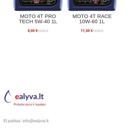
MOTO 4T PRO
MOTO 4T RACE
TECH 5W-40 1L
10W-60 1L
Original
Current
Original
Current
8,00
€
11,00
€
12,00
€
14,50
€
price
price
price
price
was:
is:
was:
is:
12,00 €.
8,00 €.
14,50 €.
11,00 €.
El.paštas: info@ealyva.lt