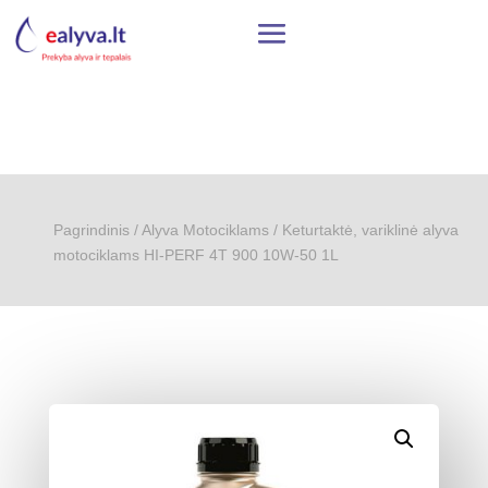
Pagrindinis
/
Alyva Motociklams
/ Keturtaktė, variklinė alyva
motociklams HI-PERF 4T 900 10W-50 1L