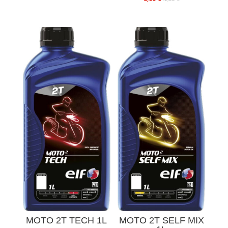
price
price
was:
is:
12,00 €.
8,00 €.
MOTO 2T TECH 1L
MOTO 2T SELF MIX