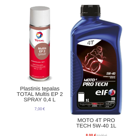
Plastinis tepalas
TOTAL Multis EP 2
SPRAY 0,4 L
7,00
€
MOTO 4T PRO
TECH 5W-40 1L
Original
Current
8,00
€
12,00
€