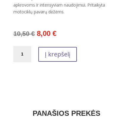
apkrovoms ir intensyviam naudojimui. Pritaikyta
motociklų pavarų dėžėms.
Original
Current
8,00
€
10,50
€
price
price
was:
is:
produkto
10,50 €.
8,00 €.
Į krepšelį
kiekis:
MOTO
4T
TECH
10W-
50
1L
PANAŠIOS PREKĖS