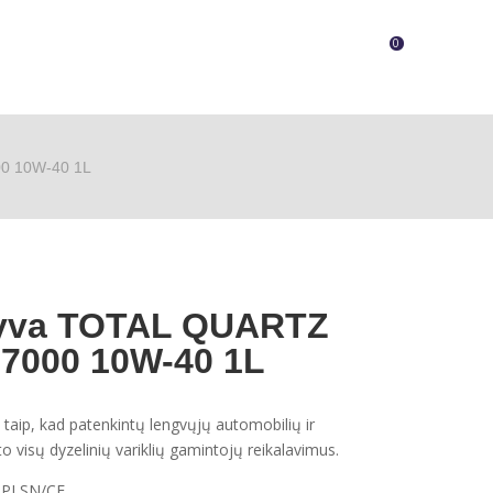
0
00 10W-40 1L
alyva TOTAL QUARTZ
7000 10W-40 1L
 taip, kad patenkintų lengvųjų automobilių ir
 visų dyzelinių variklių gamintojų reikalavimus.
PI SN/CF