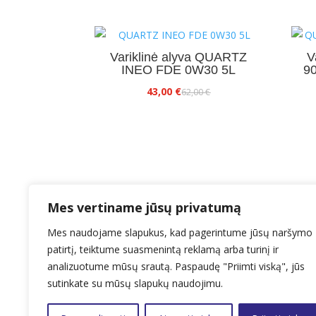
Variklinė alyva QUARTZ
V
INEO FDE 0W30 5L
9
Original
Current
43,00
€
62,00
€
price
price
was:
is:
62,00 €.
43,00 €.
Mes vertiname jūsų privatumą
Mes naudojame slapukus, kad pagerintume jūsų naršymo
patirtį, teiktume suasmenintą reklamą arba turinį ir
analizuotume mūsų srautą. Paspaudę "Priimti viską", jūs
El.paštas: info@ealyva.lt
sutinkate su mūsų slapukų naudojimu.