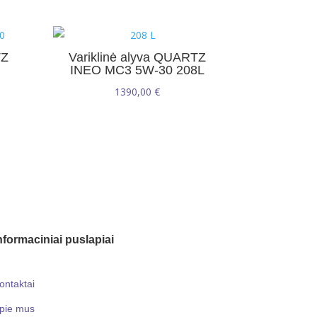
TZ
Variklinė alyva QUARTZ
L
INEO MC3 5W-30 208L
1390,00
€
nformaciniai puslapiai
ontaktai
pie mus