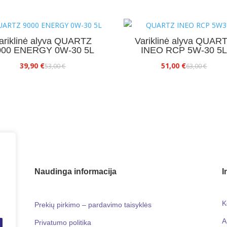
ariklinė alyva QUARTZ
Variklinė alyva QUAR
000 ENERGY 0W-30 5L
INEO RCP 5W-30 5
Original
Current
Original
Current
39,90
€
51,00
€
53,00
€
63,00
€
price
price
price
price
was:
is:
was:
is:
53,00 €.
39,90 €.
63,00 €.
51,00 €.
Naudinga informacija
I
K
Prekių pirkimo – pardavimo taisyklės
A
Privatumo politika