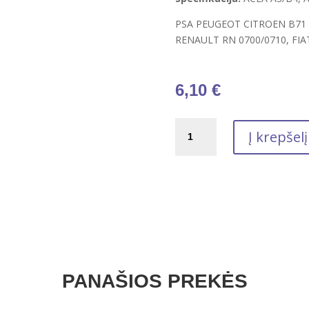
PSA PEUGEOT CITROEN B71 22
RENAULT RN 0700/0710, FIA
6,10
€
produkto
Į krepšelį
kiekis:
Variklinė
alyva
TOTAL
QUARTZ
DIESEL
7000
10W-
40
PANAŠIOS PREKĖS
1L