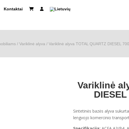
Kontaktai
obiliams
/
Variklinė alyva
/ Variklinė alyva TOTAL QUARTZ DIESEL 70
Variklinė 
DIESEL 
Sintetinės bazės alyva sukurta
lengvojo komercinio transporto
Specifikacija:
ACEA A3/B4, A