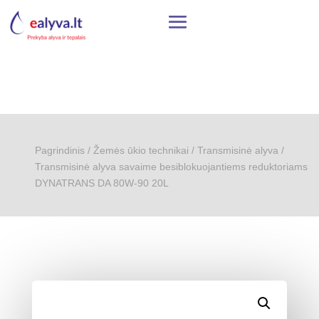
Pagrindinis
/
Žemės ūkio technikai
/
Transmisinė alyva
/
Transmisinė alyva savaime besiblokuojantiems reduktoriams
DYNATRANS DA 80W-90 20L