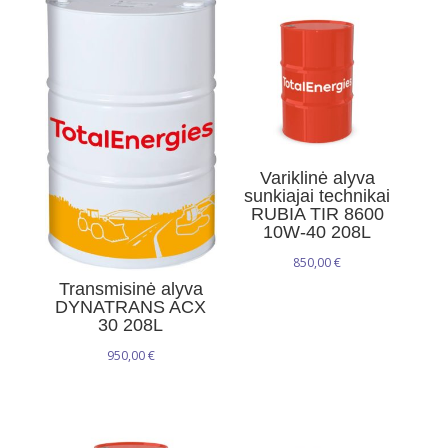
Variklinė alyva
sunkiajai technikai
RUBIA TIR 8600
10W-40 208L
850,00
€
Transmisinė alyva
DYNATRANS ACX
30 208L
950,00
€