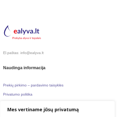
El.paštas: info@ealyva.lt
Naudinga informacija
Prekių pirkimo – pardavimo taisyklės
Privatumo politika
Mes vertiname jūsų privatumą
Informaciniai puslapiai