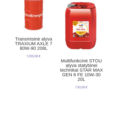
Transmisinė alyva
TRAXIUM AXLE 7
80W-90 208L
1200,00
€
Multifunkcinė STOU
alyva statybinei
technikai STAR MAX
GEN 6 FE 10W-30
20L
130,00
€