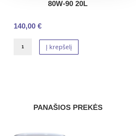
80W-90 20L
140,00
€
produkto
Į krepšelį
kiekis:
Transmisinė
alyva
savaime
besiblokuojantiems
reduktoriams
DYNATRANS
DA
80W-
PANAŠIOS PREKĖS
90
20L