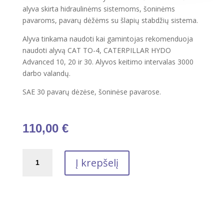
alyva skirta hidraulinėms sistemoms, šoninėms
pavaroms, pavarų dėžėms su šlapių stabdžių sistema.
Alyva tinkama naudoti kai gamintojas rekomenduoja
naudoti alyvą CAT TO-4, CATERPILLAR HYDO
Advanced 10, 20 ir 30. Alyvos keitimo intervalas 3000
darbo valandų.
SAE 30 pavarų dėzėse, šoninėse pavarose.
110,00
€
produkto
Į krepšelį
kiekis:
Transmisinė
alyva
DYNATRANS
ACX
30