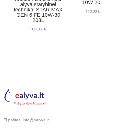
10W 20L
alyva statybinei
technikai STAR MAX
110,00
€
GEN 6 FE 10W-30
208L
1050,00
€
El.paštas: info@ealyva.lt