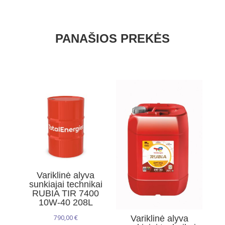
20L
PANAŠIOS PREKĖS
Variklinė alyva
sunkiajai technikai
RUBIA TIR 7400
10W-40 208L
790,00
€
Variklinė alyva