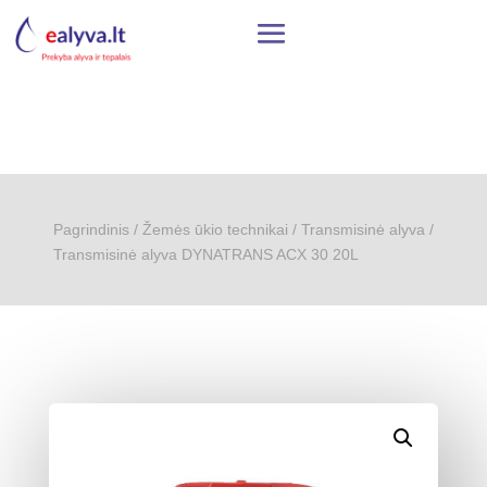
Pagrindinis
/
Žemės ūkio technikai
/
Transmisinė alyva
/
Transmisinė alyva DYNATRANS ACX 30 20L