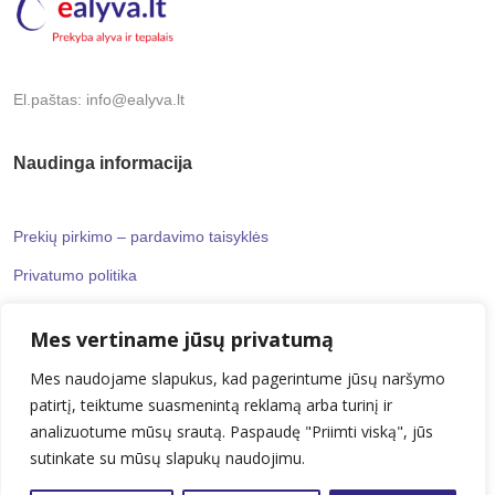
El.paštas: info@ealyva.lt
Naudinga informacija
Prekių pirkimo – pardavimo taisyklės
Privatumo politika
Mes vertiname jūsų privatumą
Informaciniai puslapiai
Mes naudojame slapukus, kad pagerintume jūsų naršymo
patirtį, teiktume suasmenintą reklamą arba turinį ir
Kontaktai
analizuotume mūsų srautą. Paspaudę "Priimti viską", jūs
Apie mus
sutinkate su mūsų slapukų naudojimu.