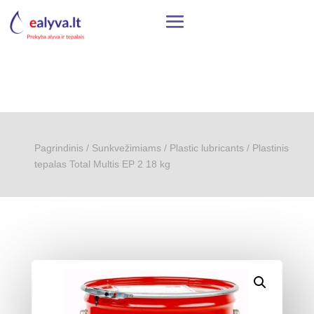
Pagrindinis
/
Sunkvežimiams
/
Plastic lubricants
/ Plastinis
tepalas Total Multis EP 2 18 kg