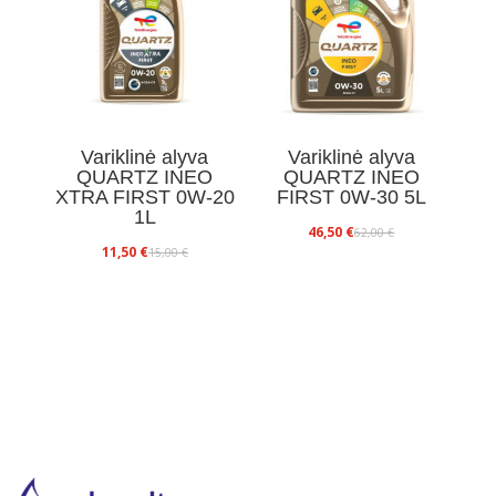
Variklinė alyva
Variklinė alyva
QUARTZ INEO
QUARTZ INEO
XTRA FIRST 0W-20
FIRST 0W-30 5L
1L
Original
Current
46,50
€
62,00
€
Original
Current
11,50
€
15,00
€
price
price
price
price
was:
is:
was:
is:
62,00 €.
46,50 €.
15,00 €.
11,50 €.