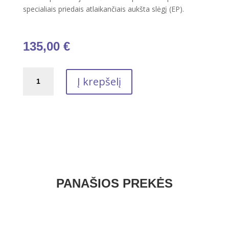
specialiais priedais atlaikančiais aukšta slėgį (EP).
135,00
€
produkto
Į krepšelį
kiekis:
Plastinis
tepalas
Total
Multis
EP
2
18
kg
PANAŠIOS PREKĖS