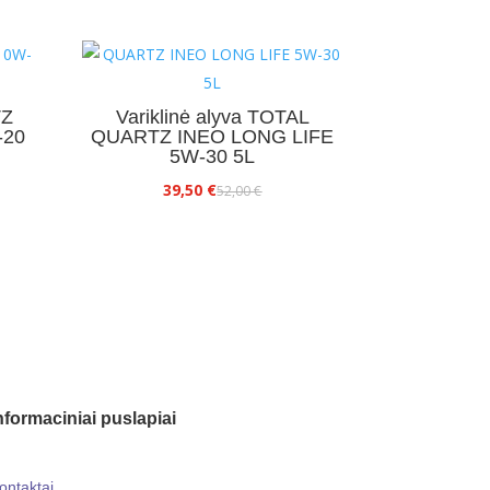
TZ
Variklinė alyva TOTAL
-20
QUARTZ INEO LONG LIFE
5W-30 5L
Original
Current
39,50
€
52,00
€
price
price
was:
is:
52,00 €.
39,50 €.
nformaciniai puslapiai
ontaktai