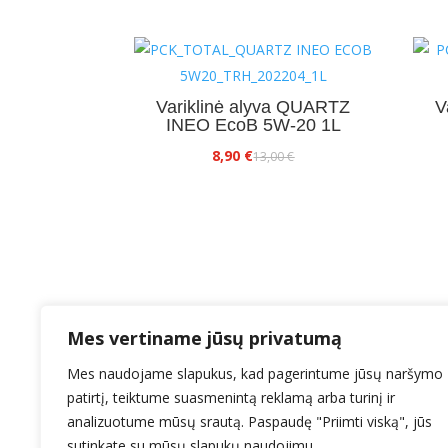
Variklinė alyva QUARTZ
V
INEO EcoB 5W-20 1L
Original
Current
8,90
€
13,00
€
price
price
was:
is:
13,00 €.
8,90 €.
Mes vertiname jūsų privatumą
Mes naudojame slapukus, kad pagerintume jūsų naršymo
patirtį, teiktume suasmenintą reklamą arba turinį ir
analizuotume mūsų srautą. Paspaudę "Priimti viską", jūs
El.paštas: info@ealyva.lt
sutinkate su mūsų slapukų naudojimu.