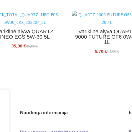
ariklinė alyva QUARTZ
Variklinė alyva QUAR
INEO ECS 5W-30 5L
9000 FUTURE GF6 0W
1L
Original
Current
35,90
€
45,00
€
Original
Current
8,70
€
14,00
€
price
price
price
price
was:
is:
was:
is:
45,00 €.
35,90 €.
14,00 €.
8,70 €.
Naudinga informacija
I
K
Prekių pirkimo – pardavimo taisyklės