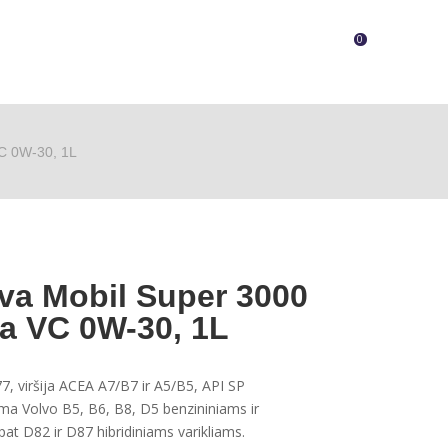
0
VC 0W-30, 1L
yva Mobil Super 3000
a VC 0W-30, 1L
7, viršija ACEA A7/B7 ir A5/B5, API SP
ma Volvo B5, B6, B8, D5 benzininiams ir
pat D82 ir D87 hibridiniams varikliams.