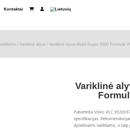
Kontaktai
obiliams
/
Variklinė alyva
/ Variklinė alyva Mobil Super 3000 Formula 
Variklinė al
Formul
Patvirtinta Volvo VCC 9520037
specifikacijas. Rekomenduoja
dyzeliniams varikliams, o taip 