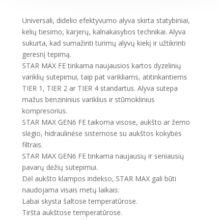
Universali, didelio efektyvumo alyva skirta statybiniai,
kelių tiesimo, karjerų, kalnakasybos technikai. Alyva
sukurta, kad sumažinti turimų alyvų kiekį ir užtikrinti
geresnį tepimą.
STAR MAX FE tinkama naujausios kartos dyzelinių
variklių sutepimui, taip pat varikliams, atitinkantiems
TIER 1, TIER 2 ar TIER 4 standartus. Alyva sutepa
mažus benzininius variklius ir stūmoklinius
kompresorius.
STAR MAX GEN6 FE taikoma visose, aukšto ar žemo
slėgio, hidraulinėse sistemose su aukštos kokybės
filtrais.
STAR MAX GEN6 FE tinkama naujausių ir seniausių
pavarų dėžių sutepimui.
Dėl aukšto klampos indekso, STAR MAX gali būti
naudojama visais metų laikais:
Labai skysta šaltose temperatūrose.
Tiršta aukštose temperatūrose.