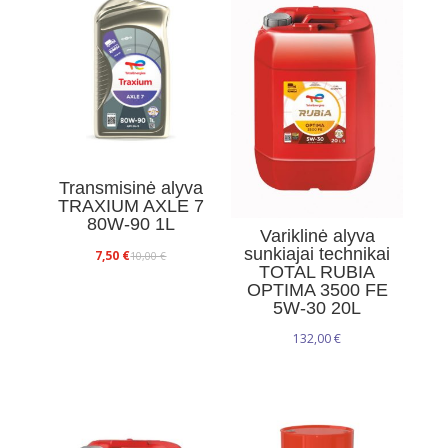
Transmisinė alyva
TRAXIUM AXLE 7
80W-90 1L
Variklinė alyva
sunkiajai technikai
Original
Current
7,50
€
10,00
€
TOTAL RUBIA
price
price
OPTIMA 3500 FE
was:
is:
5W-30 20L
10,00 €.
7,50 €.
132,00
€