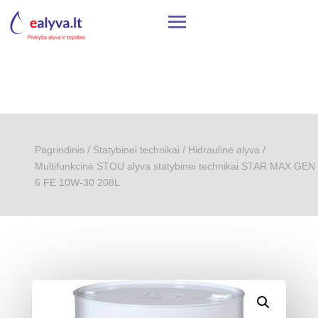
Pagrindinis
/
Statybinei technikai
/
Hidraulinė alyva
/
Multifunkcinė STOU alyva statybinei technikai STAR MAX GEN
6 FE 10W-30 208L