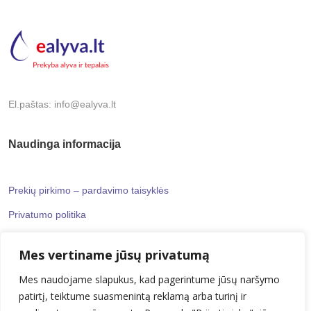
El.paštas: info@ealyva.lt
Naudinga informacija
Prekių pirkimo – pardavimo taisyklės
Privatumo politika
Mes vertiname jūsų privatumą
Informaciniai puslapiai
Mes naudojame slapukus, kad pagerintume jūsų naršymo
patirtį, teiktume suasmenintą reklamą arba turinį ir
Kontaktai