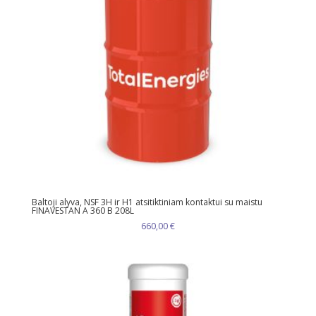
Baltoji alyva, NSF 3H ir H1 atsitiktiniam kontaktui su maistu
FINAVESTAN A 360 B 208L
660,00
€