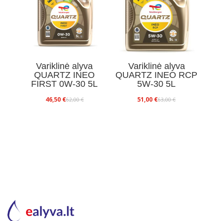
Variklinė alyva
Variklinė alyva
QUARTZ INEO
QUARTZ INEO RCP
FIRST 0W-30 5L
5W-30 5L
Original
Current
Original
Current
46,50
€
51,00
€
62,00
€
63,00
€
price
price
price
price
was:
is:
was:
is:
62,00 €.
46,50 €.
63,00 €.
51,00 €.