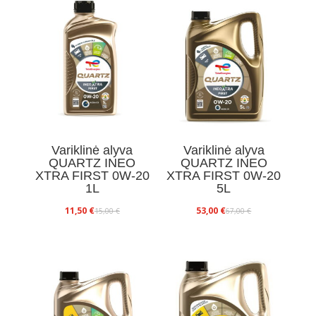
Variklinė alyva
Variklinė alyva
QUARTZ INEO
QUARTZ INEO
XTRA FIRST 0W-20
XTRA FIRST 0W-20
1L
5L
Original
Current
Original
Current
11,50
€
53,00
€
15,00
€
67,00
€
price
price
price
price
was:
is:
was:
is:
15,00 €.
11,50 €.
67,00 €.
53,00 €.