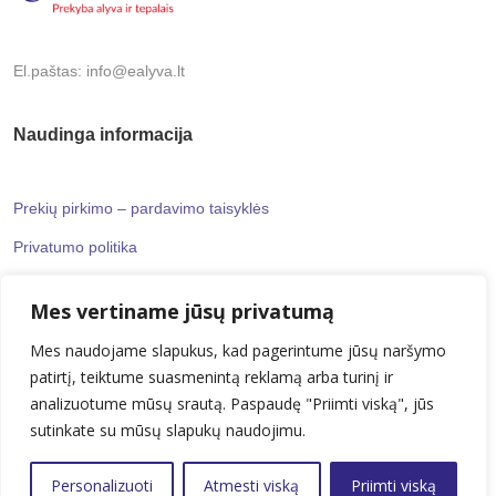
El.paštas: info@ealyva.lt
Naudinga informacija
Prekių pirkimo – pardavimo taisyklės
Privatumo politika
Mes vertiname jūsų privatumą
Informaciniai puslapiai
Mes naudojame slapukus, kad pagerintume jūsų naršymo
patirtį, teiktume suasmenintą reklamą arba turinį ir
Kontaktai
analizuotume mūsų srautą. Paspaudę "Priimti viską", jūs
Apie mus
sutinkate su mūsų slapukų naudojimu.
Personalizuoti
Atmesti viską
Priimti viską
© 2024 UAB „ealyva“. Visos teisės saugomos.