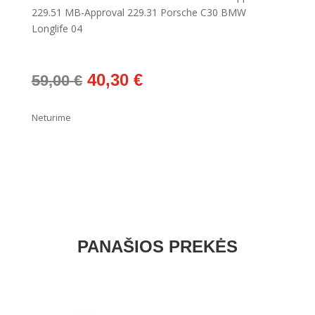
229.51 MB-Approval 229.31 Porsche C30 BMW
Longlife 04
Original
Current
40,30
€
59,00
€
price
price
was:
is:
Neturime
59,00 €.
40,30 €.
PANAŠIOS PREKĖS