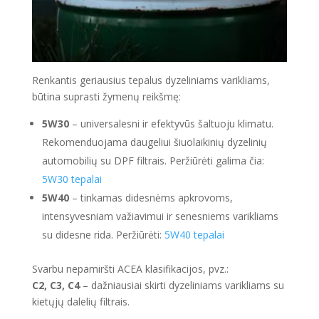
Renkantis geriausius tepalus dyzeliniams varikliams,
būtina suprasti žymenų reikšmę:
5W30
– universalesni ir efektyvūs šaltuoju klimatu.
Rekomenduojama daugeliui šiuolaikinių dyzelinių
automobilių su DPF filtrais. Peržiūrėti galima čia:
5W30 tepalai
5W40
– tinkamas didesnėms apkrovoms,
intensyvesniam važiavimui ir senesniems varikliams
su didesne rida. Peržiūrėti:
5W40 tepalai
Svarbu nepamiršti ACEA klasifikacijos, pvz.:
C2, C3, C4
– dažniausiai skirti dyzeliniams varikliams su
kietųjų dalelių filtrais.