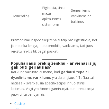
Pigiausia, tinka
Senesniems
mažai
Mineralinė
varikliams be
apkrautoms
turbinos
sistemoms
Pramoniniai ir specialieji tepalai taip pat egzistuoja, bet
jie netinka lengvųjų automobilių varikliams, tad juos
reikėtų rinktis tik pagal paskirtį.
Populiariausi prekių ženklai – ar vienas iš jų
gali būti geriausias?
Kai kurie vairuotojai mano, kad
geriausi tepalai
dyzeliniams varikliams
yra „brangiausi“. Tačiau tai
netiesa – svarbiausia specifikacijos ir nuolatinis
keitimas. Visgi yra žinomi gamintojai, kurių reputacija
patvirtinta bandymais:
Castrol