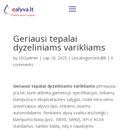
Geriausi tepalai
dyzeliniams varikliams
by
SEOadmin
|
Lap 18, 2025
|
Uncategorized @lt
|
0
comments
Geriausi tepalai dyzeliniams varikliams
pirmiausia
yra tie, kurie atitinka gamintojo specifikacijas, tinkamą
klampumą ir eksploatacines sąlygas, todėl nėra vieno
universalaus alyvos tipo, tinkamo visiems
automobiliams. Renkantis alyvą svarbu atsižvelgti į
klampumo klasę (pvz.,
5W30
,
5W40
), API ir ACEA
standartus, variklio būklę, ridą ir naudojimo