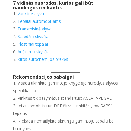
7 vidinės nuorodos, kurios gali būti
naudingos renkantis
Variklinė alyva
Tepalai automobiliams
Transmisinė alyva
Stabdžių skysčiai
Plastiniai tepalai
Aušinimo skysčiai
Kitos autochemijos prekės
Rekomendacijos pabaigai
Visada tikrinkite gamintojo knygelėje nurodytą alyvos
specifikaciją.
Rinkitės tik pažymėtus standartus: ACEA, API, SAE.
Jei automobilis turi DPF filtrą – rinkitės „low SAPS“
tepalus.
Niekada nemaišykite skirtingų gamintojų tepalų be
būtinybės.