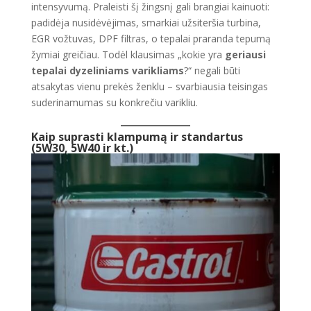
intensyvumą. Praleisti šį žingsnį gali brangiai kainuoti:
padidėja nusidėvėjimas, smarkiai užsiteršia turbina,
EGR vožtuvas, DPF filtras, o tepalai praranda tepumą
žymiai greičiau. Todėl klausimas „kokie yra
geriausi
tepalai dyzeliniams varikliams
?“ negali būti
atsakytas vienu prekės ženklu – svarbiausia teisingas
suderinamumas su konkrečiu varikliu.
Kaip suprasti klampumą ir standartus
(5W30, 5W40 ir kt.)