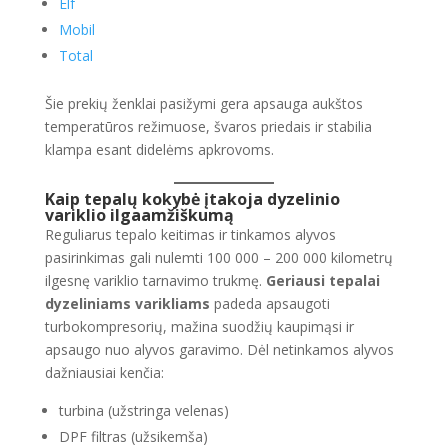
Elf
Mobil
Total
Šie prekių ženklai pasižymi gera apsauga aukštos
temperatūros režimuose, švaros priedais ir stabilia
klampa esant didelėms apkrovoms.
Kaip tepalų kokybė įtakoja dyzelinio
variklio ilgaamžiškumą
Reguliarus tepalo keitimas ir tinkamos alyvos
pasirinkimas gali nulemti 100 000 – 200 000 kilometrų
ilgesnę variklio tarnavimo trukmę.
Geriausi tepalai
dyzeliniams varikliams
padeda apsaugoti
turbokompresorių, mažina suodžių kaupimąsi ir
apsaugo nuo alyvos garavimo. Dėl netinkamos alyvos
dažniausiai kenčia:
turbina (užstringa velenas)
DPF filtras (užsikemša)