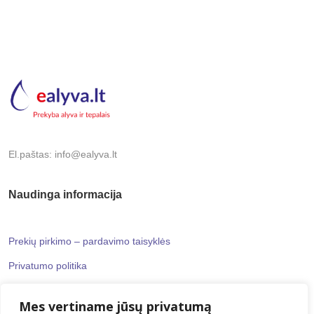
El.paštas: info@ealyva.lt
Naudinga informacija
Prekių pirkimo – pardavimo taisyklės
Privatumo politika
Mes vertiname jūsų privatumą
Informaciniai puslapiai