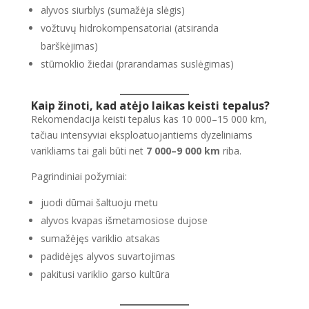
alyvos siurblys (sumažėja slėgis)
vožtuvų hidrokompensatoriai (atsiranda
barškėjimas)
stūmoklio žiedai (prarandamas suslėgimas)
Kaip žinoti, kad atėjo laikas keisti tepalus?
Rekomendacija keisti tepalus kas 10 000–15 000 km,
tačiau intensyviai eksploatuojantiems dyzeliniams
varikliams tai gali būti net
7 000–9 000 km
riba.
Pagrindiniai požymiai:
juodi dūmai šaltuoju metu
alyvos kvapas išmetamosiose dujose
sumažėjęs variklio atsakas
padidėjęs alyvos suvartojimas
pakitusi variklio garso kultūra