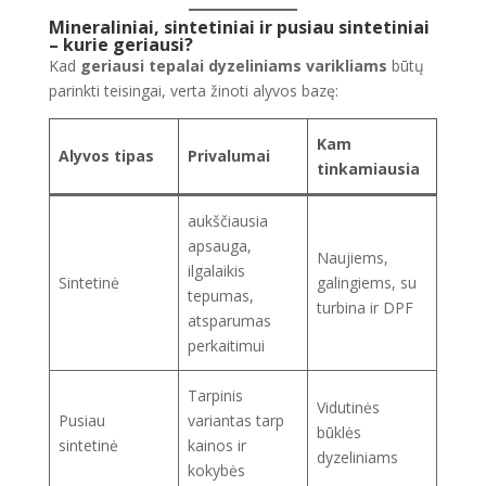
Mineraliniai, sintetiniai ir pusiau sintetiniai
– kurie geriausi?
Kad
geriausi tepalai dyzeliniams varikliams
būtų
parinkti teisingai, verta žinoti alyvos bazę:
Kam
Alyvos tipas
Privalumai
tinkamiausia
aukščiausia
apsauga,
Naujiems,
ilgalaikis
Sintetinė
galingiems, su
tepumas,
turbina ir DPF
atsparumas
perkaitimui
Tarpinis
Vidutinės
Pusiau
variantas tarp
būklės
sintetinė
kainos ir
dyzeliniams
kokybės